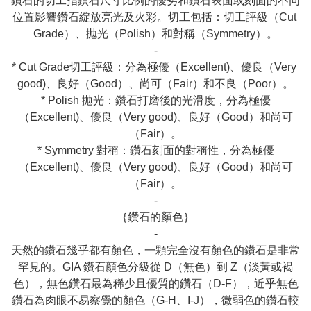
鑽石的切工指鑽石尺寸比例的優劣和鑽石表面或刻面的不同
位置影響鑽石綻放亮光及火彩。切工包括：切工評級（Cut 
Grade）、抛光（Polish）和對稱（Symmetry）。

-

* Cut Grade切工評級：分為極優（Excellent)、優良（Very 
good)、良好（Good）、尚可（Fair）和不良（Poor）。

* Polish 拋光：鑽石打磨後的光滑度，分為極優
（Excellent)、優良（Very good)、良好（Good）和尚可
（Fair）。

* Symmetry 對稱：鑽石刻面的對稱性，分為極優
（Excellent)、優良（Very good)、良好（Good）和尚可
（Fair）。

-

｛鑽石的顏色｝

-

天然的鑽石幾乎都有顏色，一顆完全沒有顏色的鑽石是非常
罕見的。GIA 鑽石顏色分級從 D（無色）到 Z（淡黃或褐
色），無色鑽石最為稀少且優質的鑽石（D-F），近乎無色
鑽石為肉眼不易察覺的顏色（G-H、I-J），微弱色的鑽石較