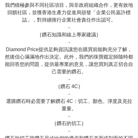
我們積極參與不同社區項目，與非政府組織合作，更有效地
回饋社區，並獲香港生產力促進局頒發「企業公民嘉許標
誌」，對持續推行企業社會責任作出認可。

-

｛鑽石知識和線上專家建議｝

-

Diamond Price提供足夠資訊讓您在購買前能夠充分了解，
然後信心滿滿地作出決定。此外，我們的珠寶鑑定師隨時都
能回答您的問題，提供最專業的意見，讓您買到真正切合自
己需要的鑽石。

-

｛鑽石 4C｝

-

選購鑽石時必需要了解鑽石 4C：切工、顏色、淨度及克拉
重量。

-

｛鑽石的切工｝

-
