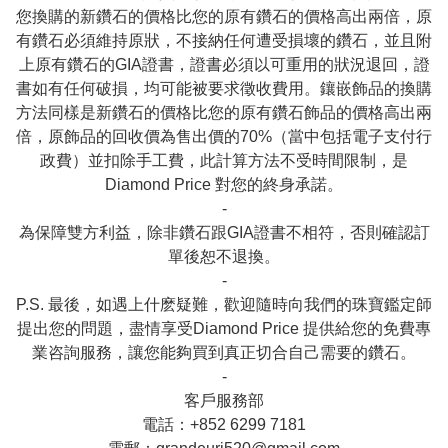
您換購的新鑽石的價格比您的原有鑽石的價格高出兩倍，原
有鑽石必須維持原狀，不接納任何遭受損壞的鑽石，並且附
上原有鑽石的GIA證書，證書必須以可重用的狀況退回，證
書如有任何破損，均可能被要求徵收費用。鑲嵌飾品的換購
方法同樣是新鑽石的價格比您的原有鑽石飾品的價格高出兩
倍，原飾品的回收價為售出價的70%（當中包括電子支付行
政費）並扣除手工費，此計算方法不受時間限制，是
Diamond Price 對您的終身承諾。

-

為保障雙方利益，除非鑽石跟GIA證書不相符，否則確認訂
單後恕不退換。

-

P.S. 最後，如遇上什麽疑難，歡迎隨時向我們的珠寶鑑定師
提出您的問題，盡情享受Diamond Price 提供給您的免費專
業咨詢服務，讓您能夠買到真正切合自己需要的鑽石。

-

客戶服務部

電話：+852 6299 7181
