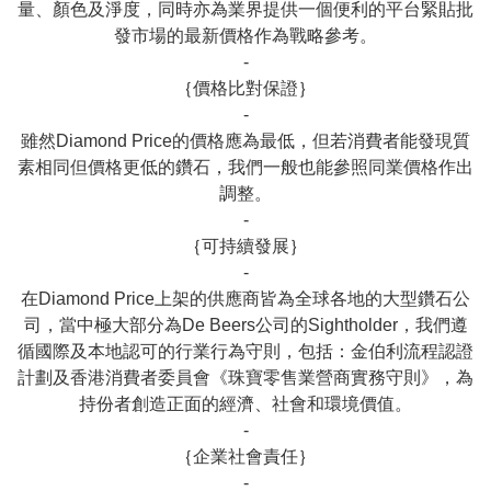
量、顏色及淨度，同時亦為業界提供一個便利的平台緊貼批
發市場的最新價格作為戰略參考。

-

｛價格比對保證｝

-

雖然Diamond Price的價格應為最低，但若消費者能發現質
素相同但價格更低的鑽石，我們一般也能參照同業價格作出
調整。

-

｛可持續發展｝

-

在Diamond Price上架的供應商皆為全球各地的大型鑽石公
司，當中極大部分為De Beers公司的Sightholder，我們遵
循國際及本地認可的行業行為守則，包括：金伯利流程認證
計劃及香港消費者委員會《珠寶零售業營商實務守則》，為
持份者創造正面的經濟、社會和環境價值。

-

｛企業社會責任｝

-
