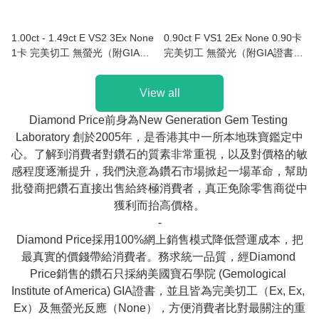
1.00ct - 1.49ct E VS2 3Ex None
0.90ct F VS1 2Ex None 0.90卡
1卡 完美切工 無螢光（附GIA證
完美切工 無螢光（附GIA證書）
書）Au750/18K白色黃金鑲鑽石
Au750/18K白色黃金鑲蛋形鑽石
戒指
戒指
View all
Diamond Price前身為New Generation Gem Testing 
Laboratory 創於2005年，是香港其中一所本地珠寶鑑定中
心。了解到消費者對鑽石的質素非常重視，以及對價格的敏
感程度逐漸提升，我們決意為鑽石市場掀起一場革命，幫助
批發商把鑽石直接出售給終極消費者，真正免除零售商從中
獲利而抬高價格。

-

Diamond Price採用100%網上銷售模式降低營運成本，把
最真實的價錢帶給消費者。務求統一品質，經Diamond 
Price銷售的鑽石只採納美國寶石學院 (Gemological 
Institute of America) GIA證書，並且皆為完美切工（Ex, Ex, 
Ex）及無螢光反應（None），方便消費者比對最關注的重