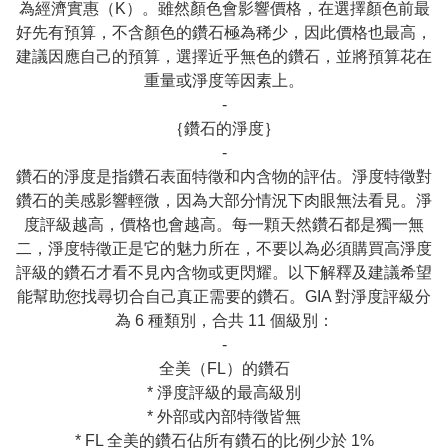
為經濟實惠（K）。雖然顏色會影響價格，在選擇顏色前最
好先有預算，不含顏色的鑽石極為稀少，因此價格也最高，
建議因應自己的預算，選擇近乎無色的鑽石，並將預算花在
重量或淨度等因素上。

-

｛鑽石的淨度｝

-

鑽石的淨度是指鑽石表面特徵和内含物的評估。淨度特徵對
鑽石的美感影響輕微，因為大部分情況下肉眼無法看見。淨
度評級越高，價格也會越高。每一顆天然鑽石都是獨一無
二，淨度特徵正是它的魅力所在，不要以為必須購買高淨度
評級的鑽石才看不見內含物或更閃耀。以下解釋及建議希望
能幫助您找尋切合自己真正需要的鑽石。GIA 對淨度評級分
為 6 種類別，合共 11 個級別：

-

全美（FL）的鑽石

* 淨度評級的最高級別

* 外部或內部特徵皆無

* FL 全美的鑽石佔所有鑽石的比例少於 1%
