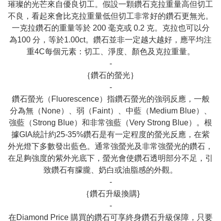
璀璨的光芒來自優良切工。假設一顆鑽石克拉重量高但切工
不良，看起來會比克拉重量低但切工非常好的鑽石更無光。
一克拉鑽石的重量等於 200 毫克或 0.2 克。克拉也可以分
為100 分，等於1.00ct。鑽石並非一定越大越好，應平均注
重4C每個元素：切工、淨度、顏色及克拉重量。

-

｛鑽石的螢光｝

-

鑽石螢光（Fluorescence）指鑽石螢光的強弱反應，一般
分為無（None）、弱（Faint）、中藍（Medium Blue）、
強藍（Strong Blue）和非常強藍（Very Strong Blue）。根
據GIA統計約25-35%鑽石是有一定程度的螢光反應，在紫
外光燈下多數發出藍色。通常強螢光及非常強螢光的鑽石，
在足夠強度的紫外光底下，螢光會使鑽石透明部分不足，引
致鑽石有朦朧、奶白或油脂感的外觀。

-

｛鑽石升級換購}

-

在Diamond Price 購買的鑽石可享終身鑽石升級保障，只要