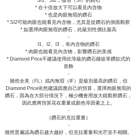
SI1、SI2，微瑕（SI）的鑽石

* 在十倍放大下可以看見內含物

* 也是肉眼無瑕的鑽石

* SI2可能肉眼也能看見內含物，尤其是從鑽石的側面觀察

* 如選擇肉眼無瑕的鑽石，此級別性價比最高

-

I1、I2、I3 ，有內含物的鑽石

* 肉眼也能看見內含物，影響鑽石的美感

* Diamond Price不建議使用此等級的鑽石鑲嵌單鑽款式的
首飾

-

雖然全美（FL）或內無瑕（IF）是級別最高的鑽石，但
Diamond Price依然建議因應自己的預算，選擇肉眼無瑕的
鑽石，因為在大部分情況下，極少機會用放大鏡觀察鑽石，
因此應將預算花在重量或顏色等因素之上。

-

｛鑽石的克拉重量｝

-

雖然普遍認為鑽石越大越好，但克拉重量和光芒並不相關。