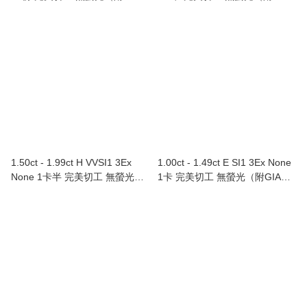
書） Au750/18K白色黃金鑽石戒
證書）Au750/18K白色黃金鑲鑽
指
石耳環（單隻）
1.50ct - 1.99ct H VVSI1 3Ex
1.00ct - 1.49ct E SI1 3Ex None
None 1卡半 完美切工 無螢光
1卡 完美切工 無螢光（附GIA證
（附GIA證書）Au750/18K白色
書）Au750/18K白色黃金鑲鑽石
黃金鑲鑽石頸鏈
戒指