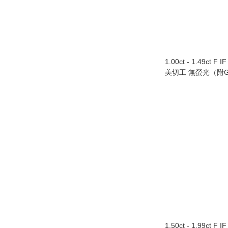
1.00ct - 1.49ct F 
美切工 無螢光（附G
1.50ct - 1.99ct F 