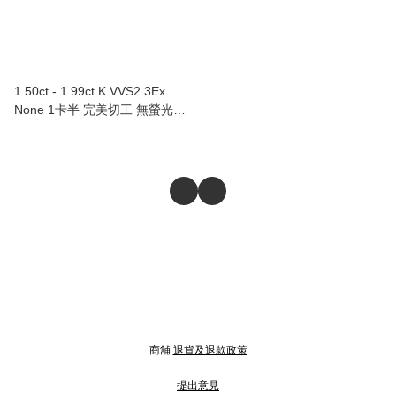
1.50ct - 1.99ct K VVS2 3Ex
None 1卡半 完美切工 無螢光
（附GIA證書）
商舖
退貨及退款政策
提出意見