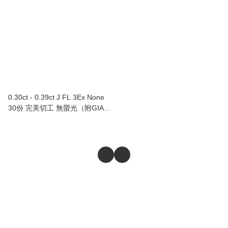
0.30ct - 0.39ct J FL 3Ex None
30份 完美切工 無螢光（附GIA證
書）