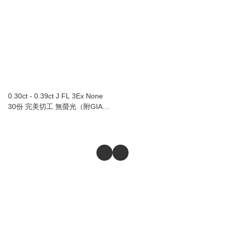
0.30ct - 0.39ct J FL 3Ex None
30份 完美切工 無螢光（附GIA證
書）