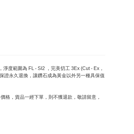
度範圍為 FL - SI2 ，完美切工 3Ex (Cut - Ex，
Price 承諾保證永久退換，讓鑽石成為黃金以外另一種具保值
及最終價格，貨品一經下單，則不獲退款，敬請留意，