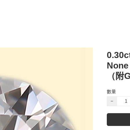
0.30c
Non
（附G
數量
−