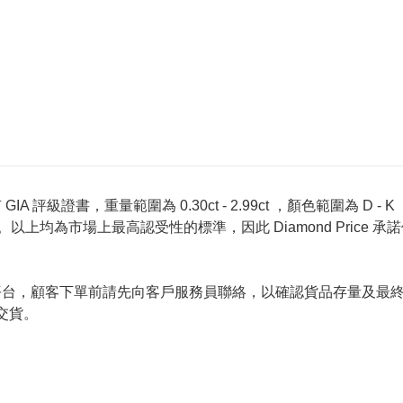
 評級證書，重量範圍為 0.30ct - 2.99ct ，顏色範圍為 D - K ，淨
螢光反應 None 。以上均為市場上最高認受性的標準，因此 Diamond 
的唯一銷售平台，顧客下單前請先向客戶服務員聯絡，以確認貨品存量
交貨。