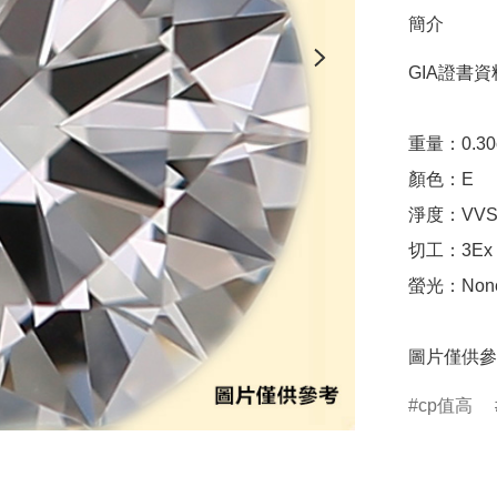
簡介
GIA證書資料
重量：0.30ct 
顏色：E

淨度：VVS1
切工：3Ex 完美
螢光：None
圖片僅供參
cp值高