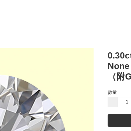
0.30c
Non
（附G
數量
−