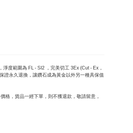
度範圍為 FL - SI2 ，完美切工 3Ex (Cut - Ex，
Price 承諾保證永久退換，讓鑽石成為黃金以外另一種具保值
及最終價格，貨品一經下單，則不獲退款，敬請留意，