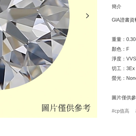
簡介
GIA證書資料
重量：0.30ct 
顏色：F

淨度：VVS2
切工：3Ex 完美
螢光：None
圖片僅供參
cp值高