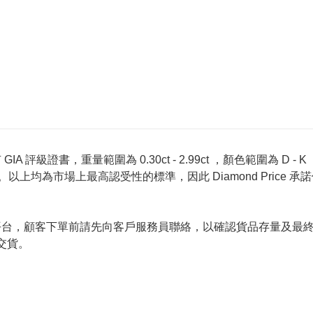
 評級證書，重量範圍為 0.30ct - 2.99ct ，顏色範圍為 D - K ，淨
螢光反應 None 。以上均為市場上最高認受性的標準，因此 Diamond 
的唯一銷售平台，顧客下單前請先向客戶服務員聯絡，以確認貨品存量
交貨。