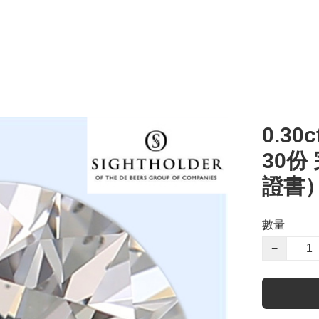
0.30c
30份
證書
數量
−