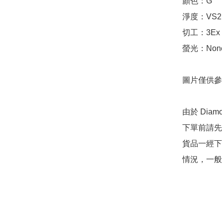
顏色：G

淨度：VS2

切工：3Ex 完美
螢光：None
圖片僅供參
由於 Dia
下單前請先
貨品一經下
情況，一般