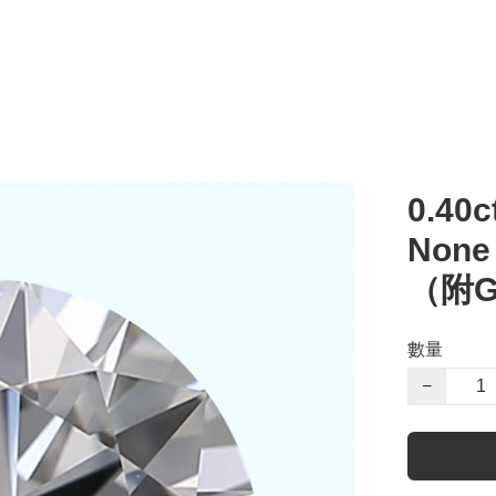
0.40c
Non
（附G
數量
−