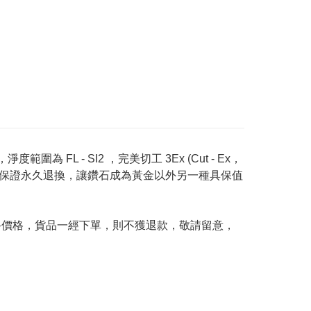
度範圍為 FL - SI2 ，完美切工 3Ex (Cut - Ex，
Price 承諾保證永久退換，讓鑽石成為黃金以外另一種具保值
及最終價格，貨品一經下單，則不獲退款，敬請留意，