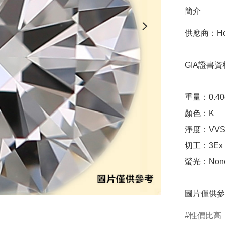
簡介
供應商：Hone
GIA證書資料
重量：0.40ct 
顏色：K

淨度：VVS1
切工：3Ex 完美
螢光：None
圖片僅供參
性價比高