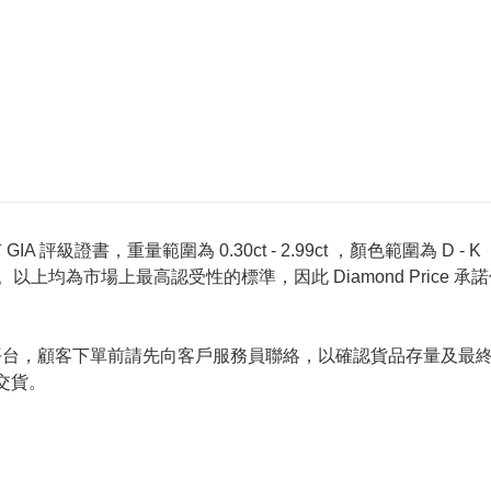
 評級證書，重量範圍為 0.30ct - 2.99ct ，顏色範圍為 D - K ，淨
螢光反應 None 。以上均為市場上最高認受性的標準，因此 Diamond 
的唯一銷售平台，顧客下單前請先向客戶服務員聯絡，以確認貨品存量
交貨。