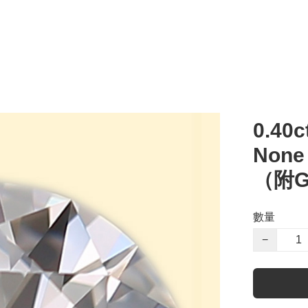
0.40c
Non
（附G
數量
−