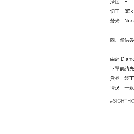
淨度：FL

切工：3Ex 完美
螢光：None
圖片僅供參
由於 Dia
下單前請先
貨品一經下
情況，一般
SIGHTH