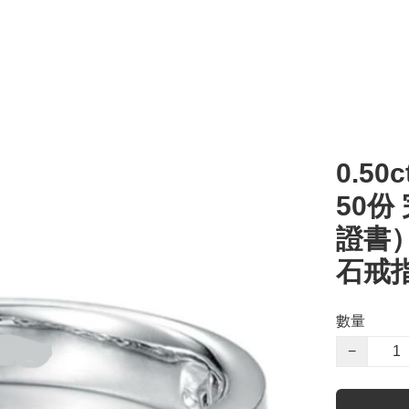
0.50c
50份
證書）
石戒
數量
−