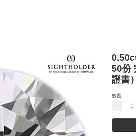
0.50c
50份
證書
數量
−