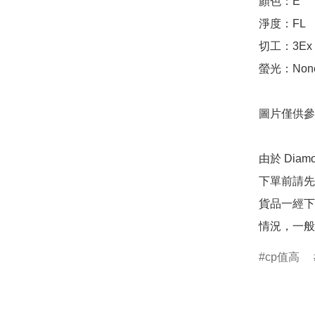
顏色：E

淨度：FL

切工：3Ex 完美
螢光：None
圖片僅供參
由於 Dia
下單前請先
貨品一經下
情況，一般
cp值高