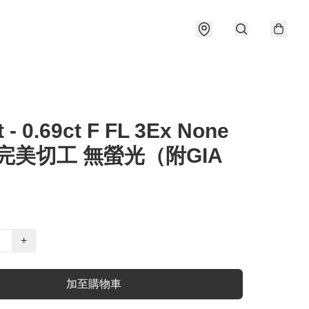
t - 0.69ct F FL 3Ex None
 完美切工 無螢光（附GIA
）
+
加至購物車