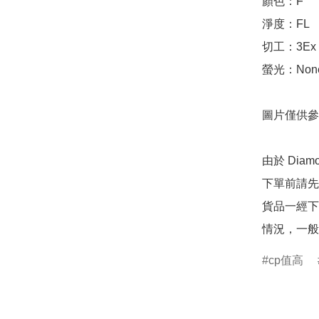
顏色：F

淨度：FL

切工：3Ex 完美
螢光：None
圖片僅供參
由於 Dia
下單前請先
貨品一經下
情況，一般
cp值高