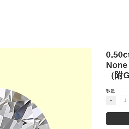
0.50c
Non
（附G
數量
−