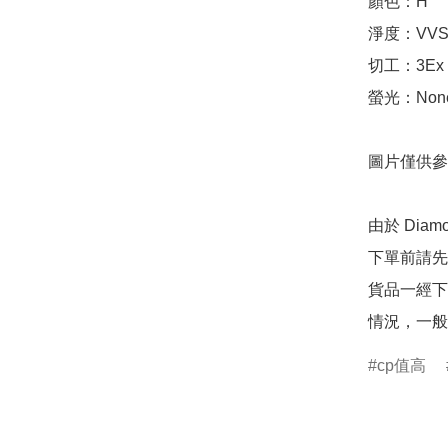
顏色：H

淨度：VVS2
切工：3Ex 完美
螢光：None
圖片僅供參
由於 Dia
下單前請先
貨品一經下
情況，一般
cp值高