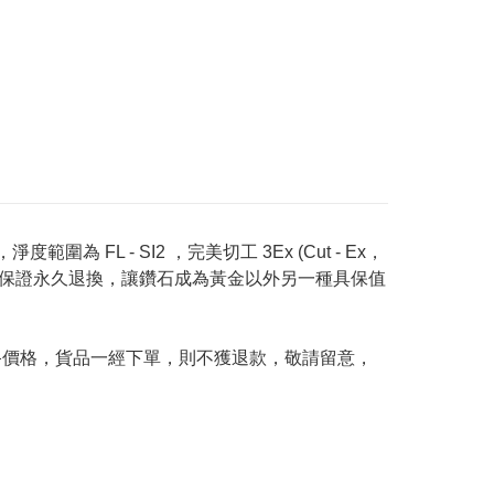
度範圍為 FL - SI2 ，完美切工 3Ex (Cut - Ex，
Price 承諾保證永久退換，讓鑽石成為黃金以外另一種具保值
及最終價格，貨品一經下單，則不獲退款，敬請留意，