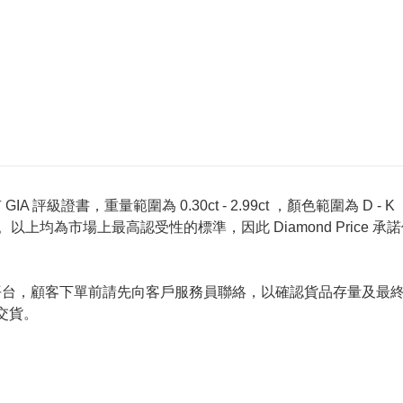
 評級證書，重量範圍為 0.30ct - 2.99ct ，顏色範圍為 D - K ，淨
螢光反應 None 。以上均為市場上最高認受性的標準，因此 Diamond 
的唯一銷售平台，顧客下單前請先向客戶服務員聯絡，以確認貨品存量
交貨。