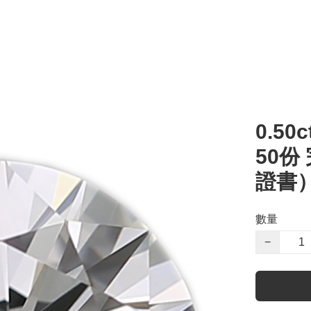
0.50c
50份
證書
數量
−