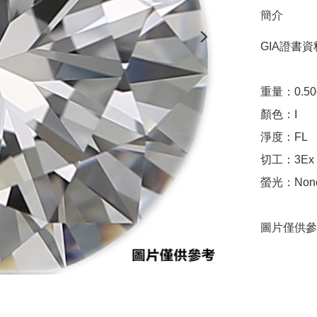
簡介
GIA證書資料
重量：0.50ct 
顏色：I

淨度：FL

切工：3Ex 完美
螢光：None
圖片僅供參