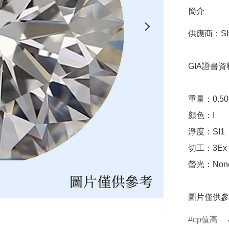
簡介
供應商：SHA
GIA證書資料
重量：0.50ct 
顏色：I

淨度：SI1

切工：3Ex 完美
螢光：None
圖片僅供參
cp值高