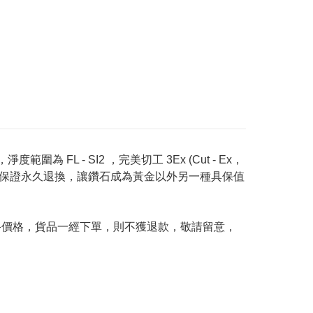
度範圍為 FL - SI2 ，完美切工 3Ex (Cut - Ex，
Price 承諾保證永久退換，讓鑽石成為黃金以外另一種具保值
及最終價格，貨品一經下單，則不獲退款，敬請留意，