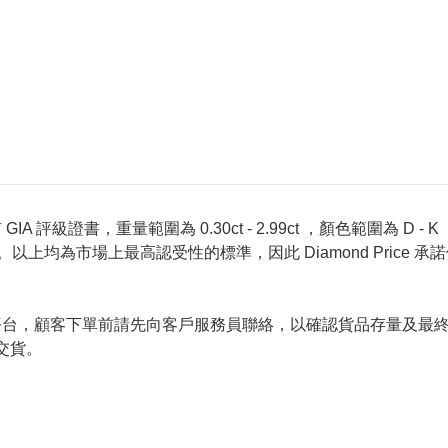
 評級證書，重量範圍為 0.30ct - 2.99ct ，顏色範圍為 D - K ，淨
螢光反應 None 。以上均為市場上最高認受性的標準，因此 Diamond 
的唯一銷售平台，顧客下單前請先向客戶服務員聯絡，以確認貨品存量
交貨。