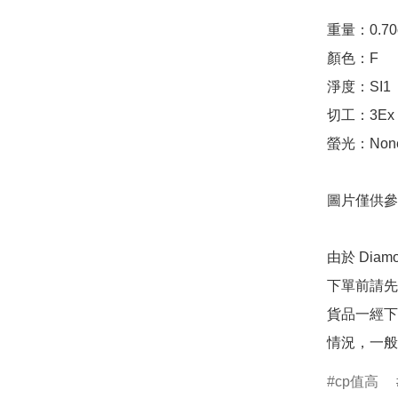
重量：0.70ct 
顏色：F

淨度：SI1

切工：3Ex 完美
螢光：None
圖片僅供參
由於 Dia
下單前請先
貨品一經下
情況，一般
cp值高