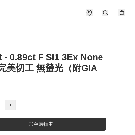
t - 0.89ct F SI1 3Ex None
 完美切工 無螢光（附GIA
）
+
加至購物車