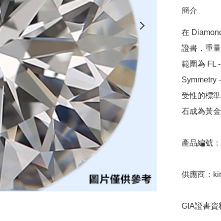
簡介
在 Diamo
證書，重量範圍
範圍為 FL - 
Symmetr
受性的標準，
石成為黃金
產品編號：9D
供應商：kira
GIA證書資料