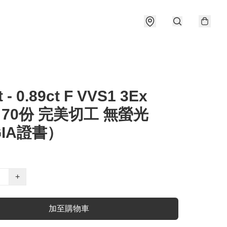
t - 0.89ct F VVS1 3Ex
e 70份 完美切工 無螢光
IA證書）
+
加至購物車