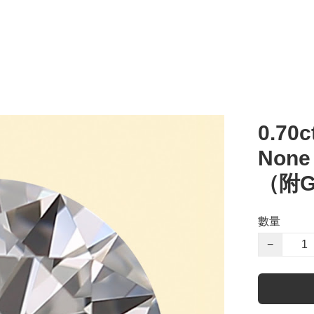
0.70c
Non
（附G
數量
−