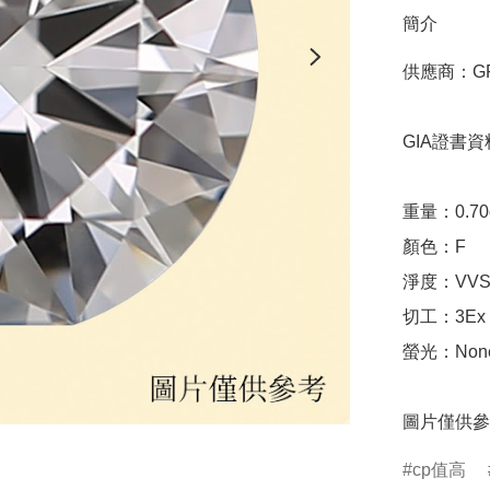
簡介
供應商：GRA
GIA證書資料
重量：0.70ct 
顏色：F

淨度：VVS1
切工：3Ex 完美
螢光：None
圖片僅供參
cp值高