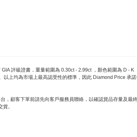
 評級證書，重量範圍為 0.30ct - 2.99ct ，顏色範圍為 D - K ，淨
螢光反應 None 。以上均為市場上最高認受性的標準，因此 Diamond 
的唯一銷售平台，顧客下單前請先向客戶服務員聯絡，以確認貨品存量
交貨。