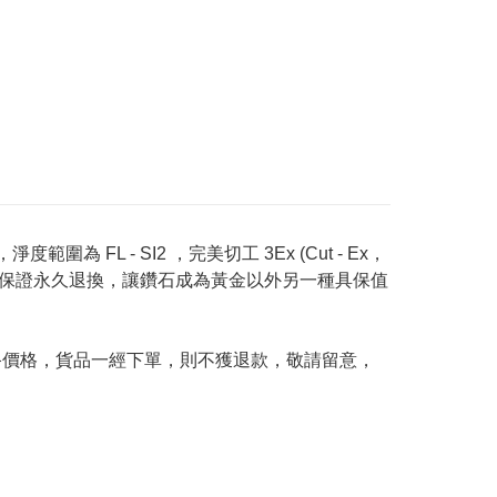
度範圍為 FL - SI2 ，完美切工 3Ex (Cut - Ex，
Price 承諾保證永久退換，讓鑽石成為黃金以外另一種具保值
及最終價格，貨品一經下單，則不獲退款，敬請留意，