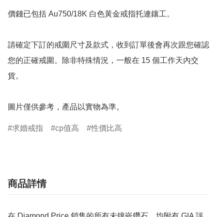
價錢已包括 Au750/18K 白色黃金戒指托連鑲工。

請確定下訂的戒圍尺寸及款式，收到訂單後會再次跟您確認
您的正確戒圍。除非特殊情況，一般在 15 個工作天內交
貨。

圖片僅供參考，產品以實物為準。
求婚戒指
cp值高
性價比高
商品詳情
在 Diamond Price 銷售的所有未鑲嵌鑽石，均附有 GIA 評