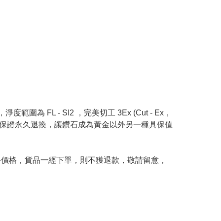
度範圍為 FL - SI2 ，完美切工 3Ex (Cut - Ex，
Price 承諾保證永久退換，讓鑽石成為黃金以外另一種具保值
及最終價格，貨品一經下單，則不獲退款，敬請留意，