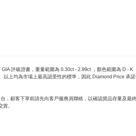
 評級證書，重量範圍為 0.30ct - 2.99ct ，顏色範圍為 D - K ，淨
螢光反應 None 。以上均為市場上最高認受性的標準，因此 Diamond 
的唯一銷售平台，顧客下單前請先向客戶服務員聯絡，以確認貨品存量
交貨。