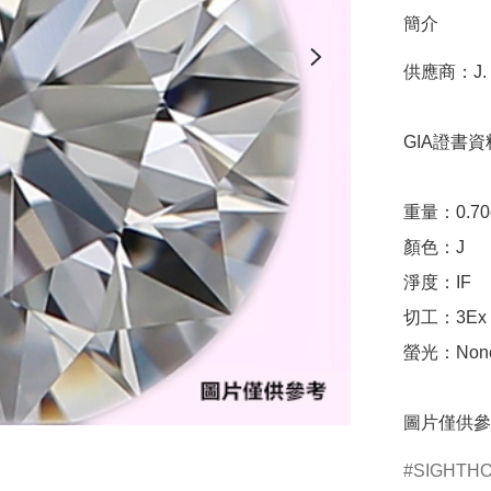
簡介
供應商：J. B
GIA證書資料
重量：0.70ct 
顏色：J

淨度：IF

切工：3Ex 完美
螢光：None
圖片僅供參
SIGHTH