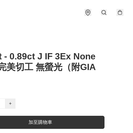
t - 0.89ct J IF 3Ex None
 完美切工 無螢光（附GIA
）
+
加至購物車