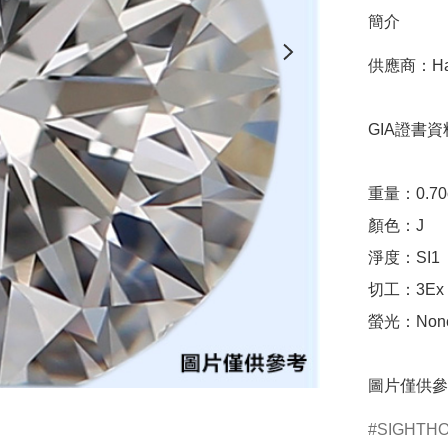
簡介
供應商：Hari 
GIA證書資料
重量：0.70ct 
顏色：J

淨度：SI1

切工：3Ex 完美
螢光：None
圖片僅供參
SIGHTH