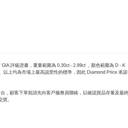
 評級證書，重量範圍為 0.30ct - 2.99ct ，顏色範圍為 D - K ，淨
螢光反應 None 。以上均為市場上最高認受性的標準，因此 Diamond 
的唯一銷售平台，顧客下單前請先向客戶服務員聯絡，以確認貨品存量
交貨。