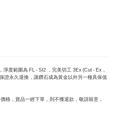
度範圍為 FL - SI2 ，完美切工 3Ex (Cut - Ex，
Price 承諾保證永久退換，讓鑽石成為黃金以外另一種具保值
及最終價格，貨品一經下單，則不獲退款，敬請留意，