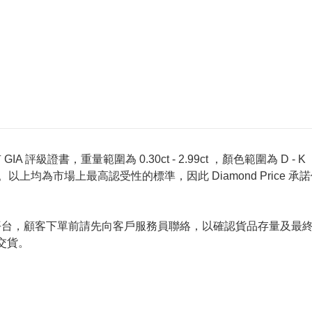
 評級證書，重量範圍為 0.30ct - 2.99ct ，顏色範圍為 D - K ，淨
螢光反應 None 。以上均為市場上最高認受性的標準，因此 Diamond 
的唯一銷售平台，顧客下單前請先向客戶服務員聯絡，以確認貨品存量
交貨。