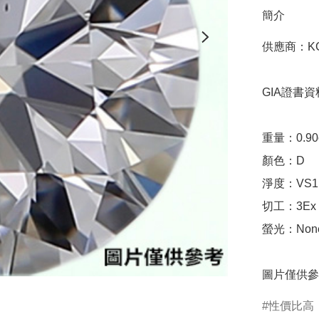
簡介
供應商：KG
GIA證書資料
重量：0.90ct 
顏色：D

淨度：VS1

切工：3Ex 完美
螢光：None
圖片僅供參
性價比高