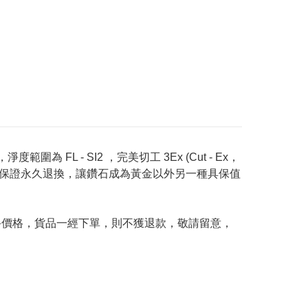
度範圍為 FL - SI2 ，完美切工 3Ex (Cut - Ex，
Price 承諾保證永久退換，讓鑽石成為黃金以外另一種具保值
及最終價格，貨品一經下單，則不獲退款，敬請留意，