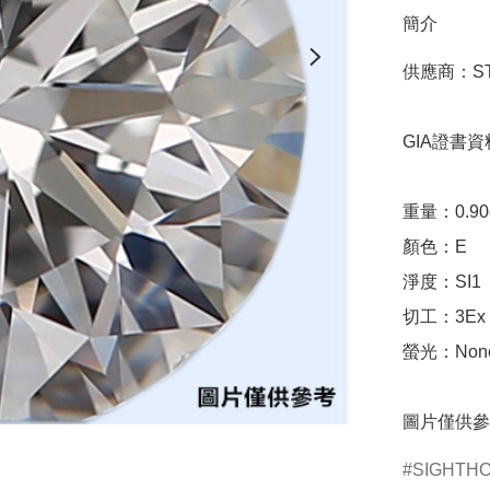
簡介
供應商：STA
GIA證書資料
重量：0.90ct 
顏色：E

淨度：SI1

切工：3Ex 完美
螢光：None
圖片僅供參
SIGHTH