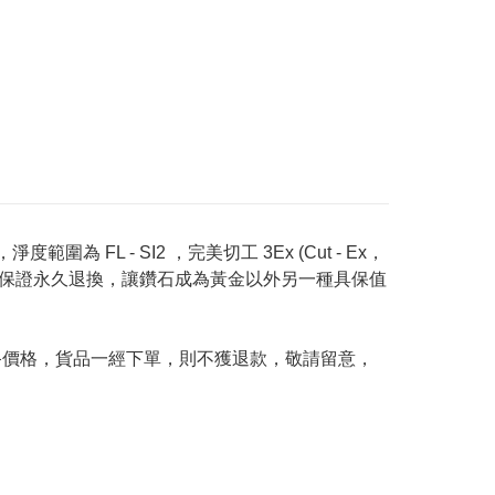
度範圍為 FL - SI2 ，完美切工 3Ex (Cut - Ex，
Price 承諾保證永久退換，讓鑽石成為黃金以外另一種具保值
及最終價格，貨品一經下單，則不獲退款，敬請留意，