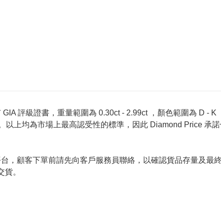
 評級證書，重量範圍為 0.30ct - 2.99ct ，顏色範圍為 D - K ，淨
螢光反應 None 。以上均為市場上最高認受性的標準，因此 Diamond 
的唯一銷售平台，顧客下單前請先向客戶服務員聯絡，以確認貨品存量
交貨。