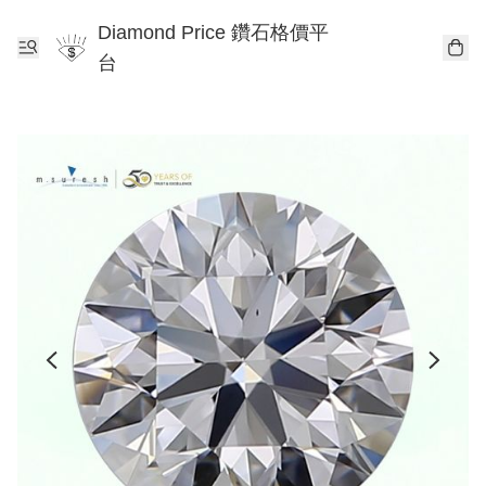
Diamond Price 鑽石格價平
台