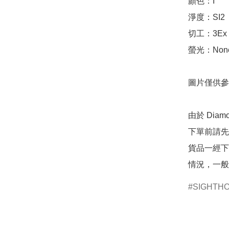
顏色：I

淨度：SI2

切工：3Ex 完美
螢光：None
圖片僅供參
由於 Dia
下單前請先
貨品一經下
情況，一般
SIGHTH