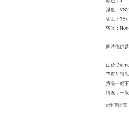
顏色：J

淨度：VS2

切工：3Ex 完美
螢光：None
圖片僅供參
由於 Dia
下單前請先
貨品一經下
情況，一般
性價比高