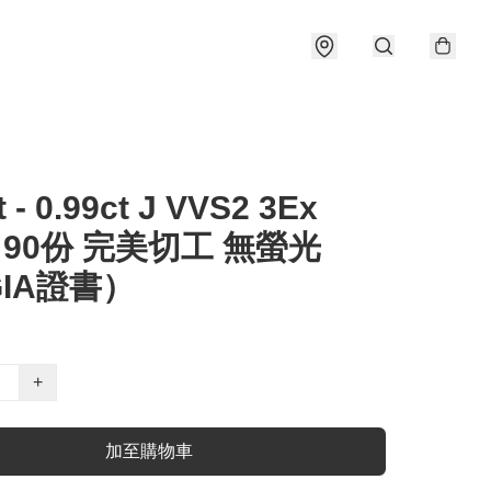
t - 0.99ct J VVS2 3Ex
e 90份 完美切工 無螢光
IA證書）
+
加至購物車