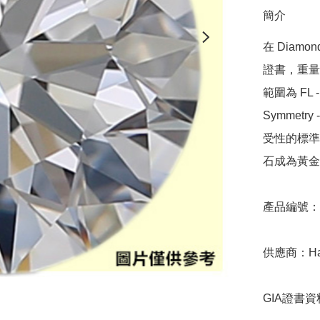
簡介
在 Diamo
證書，重量範圍
範圍為 FL - 
Symmetr
受性的標準，
石成為黃金
產品編號：9D
供應商：Hari 
GIA證書資料