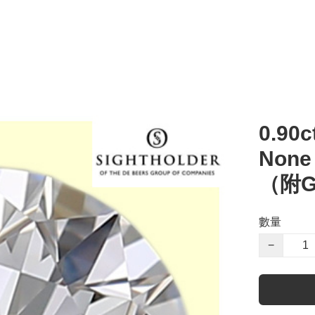
0.90c
Non
（附G
數量
−