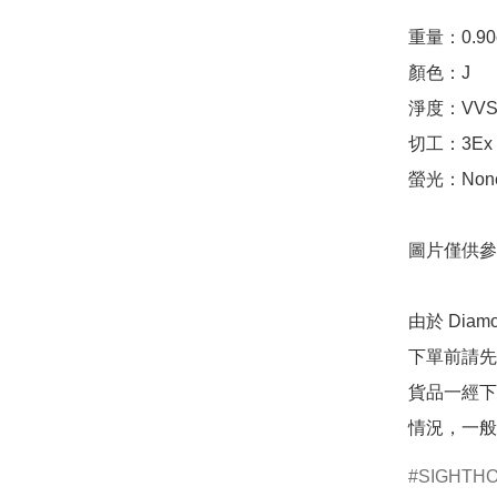
重量：0.90ct 
顏色：J

淨度：VVS2
切工：3Ex 完美
螢光：None
圖片僅供參
由於 Dia
下單前請先
貨品一經下
情況，一般
SIGHTH