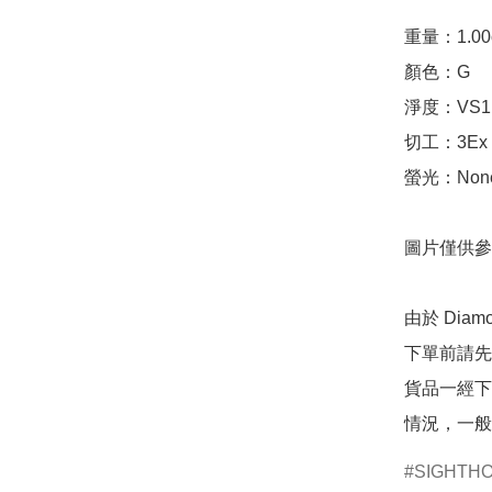
重量：1.00ct 
顏色：G

淨度：VS1

切工：3Ex 完美
螢光：None
圖片僅供參
由於 Dia
下單前請先
貨品一經下
情況，一般
SIGHTH