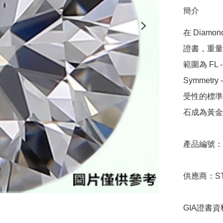
簡介
在 Diamo
證書，重量範圍
範圍為 FL - 
Symmetr
受性的標準，
石成為黃金
產品編號：9D
供應商：STA
GIA證書資料