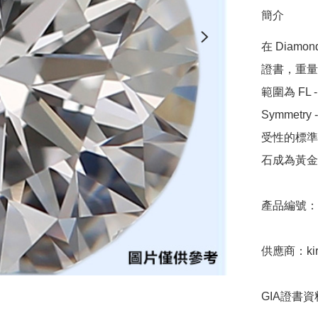
簡介
在 Diamo
證書，重量範圍
範圍為 FL - 
Symmetr
受性的標準，
石成為黃金
產品編號：9D
供應商：kira
GIA證書資料