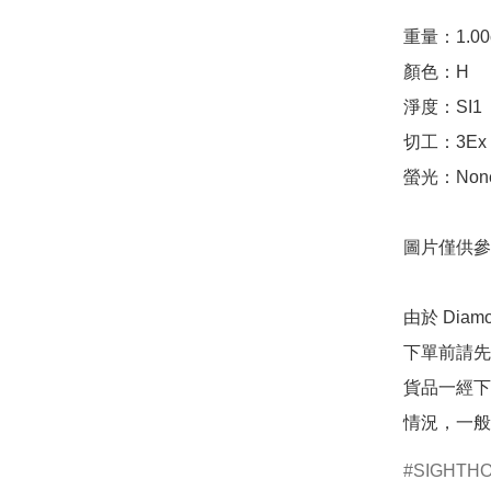
重量：1.00ct 
顏色：H

淨度：SI1

切工：3Ex 完美
螢光：None
圖片僅供參
由於 Dia
下單前請先
貨品一經下
情況，一般
SIGHTH