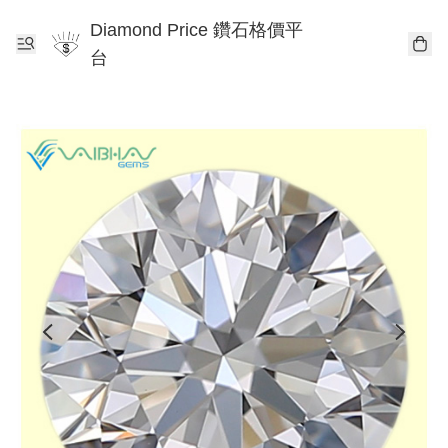
Diamond Price 鑽石格價平
台