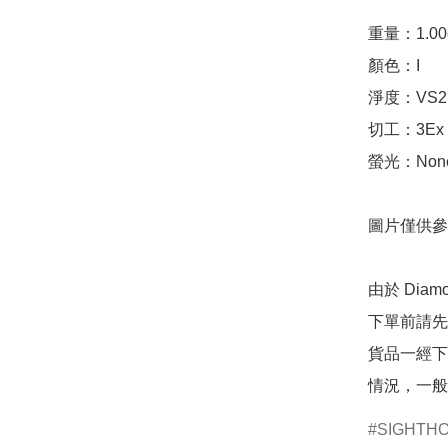
重量：1.00ct 
顏色：I

淨度：VS2

切工：3Ex 完美
螢光：None
圖片僅供參
由於 Dia
下單前請先
貨品一經下
情況，一般
SIGHTH