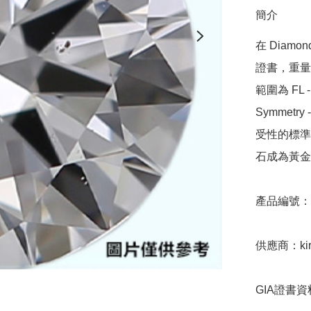
簡介
在 Diamo
證書，重量範圍
範圍為 FL - 
Symmetr
受性的標準，
石成為黃金
產品編號：9D
供應商：kira
GIA證書資料