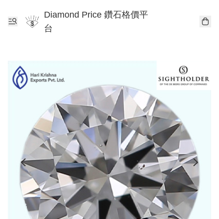
Diamond Price 鑽石格價平
台