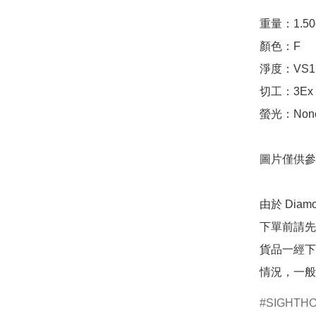
重量：1.50ct 
顏色：F

淨度：VS1

切工：3Ex 完美
螢光：None
圖片僅供參
由於 Dia
下單前請先
貨品一經下
情況，一般
SIGHTH