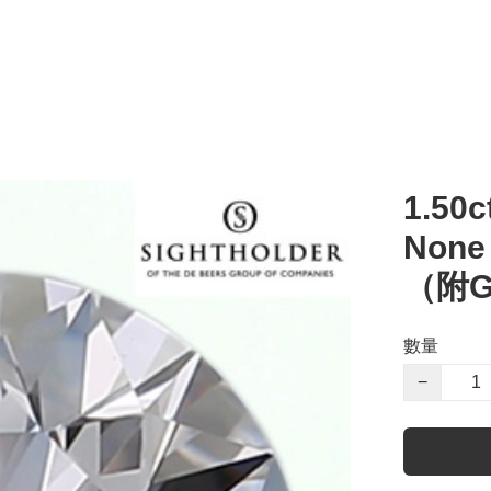
1.50c
Non
（附G
數量
−