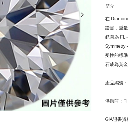
簡介
在 Diamo
證書，重量範圍
範圍為 FL - 
Symmetr
受性的標準，
石成為黃金
產品編號：9D
供應商：FIN
GIA證書資料