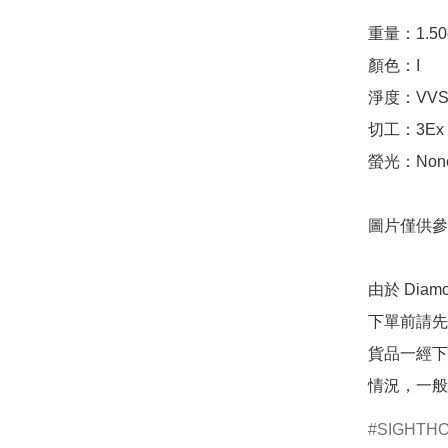
重量：1.50ct 
顏色：I

淨度：VVS1
切工：3Ex 完美
螢光：None
圖片僅供參
由於 Dia
下單前請先
貨品一經下
情況，一般
SIGHTH