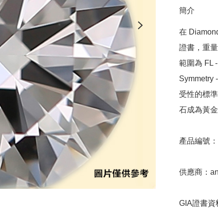
簡介
在 Diamo
證書，重量範圍
範圍為 FL - 
Symmetr
受性的標準，
石成為黃金
產品編號：9D
供應商：anki
GIA證書資料