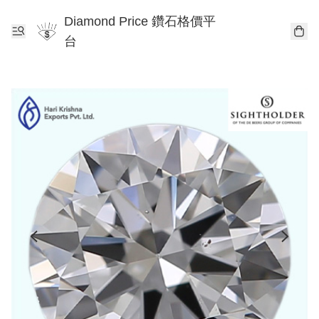
Diamond Price 鑽石格價平
台