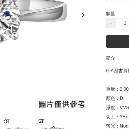
數量
−
簡介
GIA證書資料
重量：2.00ct 
顏色：D

淨度：VVS2
切工：3Ex 完美
螢光：None