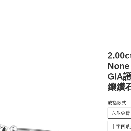
2.00c
Non
GIA
鑲鑽
戒指款式
六爪尖臂
十字四爪