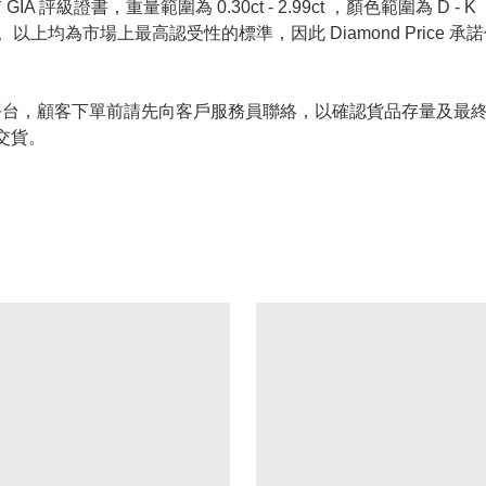
 評級證書，重量範圍為 0.30ct - 2.99ct ，顏色範圍為 D - K ，淨
螢光反應 None 。以上均為市場上最高認受性的標準，因此 Diamond 
的唯一銷售平台，顧客下單前請先向客戶服務員聯絡，以確認貨品存量
交貨。