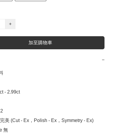
+
加至購物車
−


- 2.99ct



 (Cut - Ex，Polish - Ex，Symmetry - Ex)

 無
