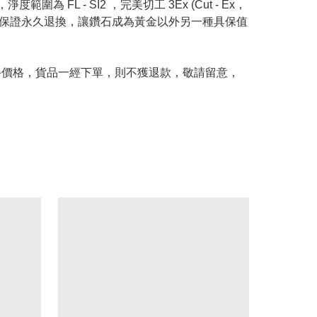
度範圍為 FL - SI2 ，完美切工 3Ex (Cut - Ex，
Price 承諾保證永久退換，讓鑽石成為黃金以外另一種具保值
及最終價格，貨品一經下單，則不獲退款，敬請留意，