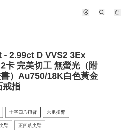
t - 2.99ct D VVS2 3Ex
e 2卡 完美切工 無螢光（附
證書）Au750/18K白色黃金
石戒指
十字四爪扭臂
六爪扭臂
尖臂
正四爪尖臂