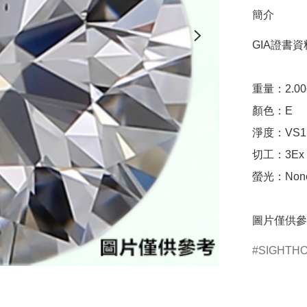
簡介
GIA證書資料
重量：2.00ct 
顏色：E

淨度：VS1

切工：3Ex 完美
螢光：None
圖片僅供參
SIGHTH