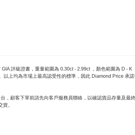
 評級證書，重量範圍為 0.30ct - 2.99ct ，顏色範圍為 D - K ，淨
螢光反應 None 。以上均為市場上最高認受性的標準，因此 Diamond 
的唯一銷售平台，顧客下單前請先向客戶服務員聯絡，以確認貨品存量
交貨。