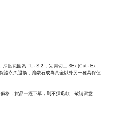
度範圍為 FL - SI2 ，完美切工 3Ex (Cut - Ex，
Price 承諾保證永久退換，讓鑽石成為黃金以外另一種具保值
及最終價格，貨品一經下單，則不獲退款，敬請留意，