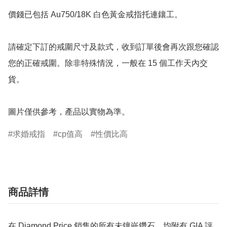
價錢已包括 Au750/18K 白色黃金戒指托連鑲工。

請確定下訂的戒圍尺寸及款式，收到訂單後會再次跟您確認
您的正確戒圍。除非特殊情況，一般在 15 個工作天內交
貨。

圖片僅供參考，產品以實物為準。
求婚戒指
cp值高
性價比高
商品詳情
在 Diamond Price 銷售的所有未鑲嵌鑽石，均附有 GIA 評