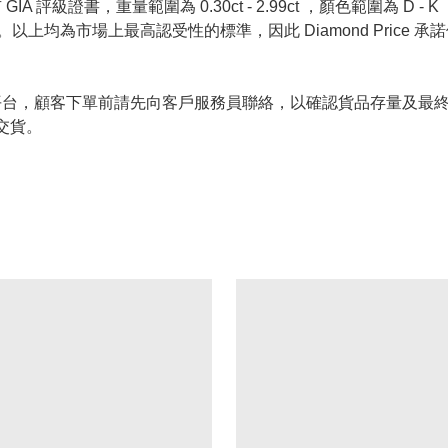
 評級證書，重量範圍為 0.30ct - 2.99ct ，顏色範圍為 D - K ，淨
螢光反應 None 。以上均為市場上最高認受性的標準，因此 Diamond 
的唯一銷售平台，顧客下單前請先向客戶服務員聯絡，以確認貨品存量
交貨。