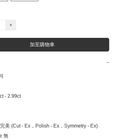
+
加至購物車
−


- 2.99ct

 (Cut - Ex，Polish - Ex，Symmetry - Ex)

 無
