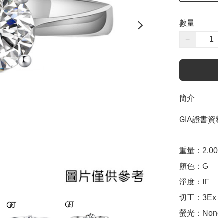
數量
−
簡介
GIA證書資料
重量：2.00ct 
顏色：G

淨度：IF

切工：3Ex 完美
螢光：None