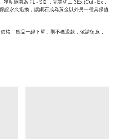
度範圍為 FL - SI2 ，完美切工 3Ex (Cut - Ex，
Price 承諾保證永久退換，讓鑽石成為黃金以外另一種具保值
及最終價格，貨品一經下單，則不獲退款，敬請留意，