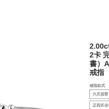
2.00c
2卡 
書）A
戒指
戒指款式
六爪扭臂
正四爪尖