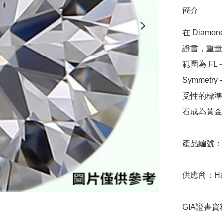
簡介
在 Diamo
證書，重量範圍
範圍為 FL - 
Symmetr
受性的標準，
石成為黃金
產品編號：9D
供應商：Hari 
GIA證書資料