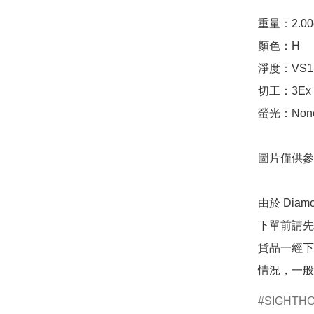
重量：2.00ct 
顏色：H

淨度：VS1

切工：3Ex 完美
螢光：None
圖片僅供參
由於 Dia
下單前請先
貨品一經下
情況，一般
SIGHTH