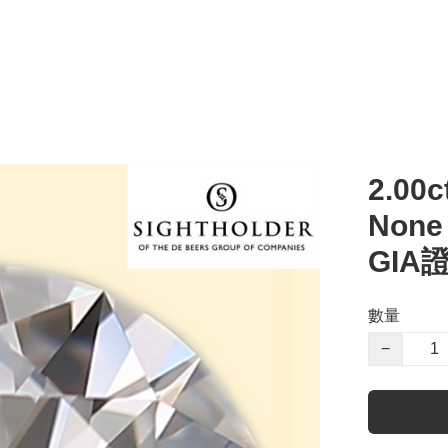
2.00c
Non
GIA
數量
−