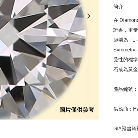
簡介
在 Diamo
證書，重量範圍
範圍為 FL - 
Symmetr
受性的標準，
石成為黃金
產品編號：9D
供應商：Hari 
GIA證書資料