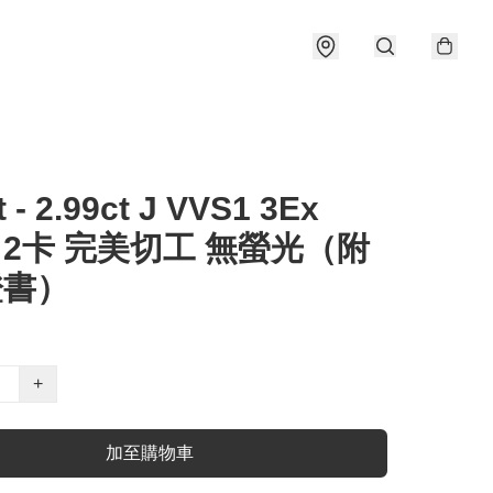
t - 2.99ct J VVS1 3Ex
e 2卡 完美切工 無螢光（附
證書）
+
加至購物車