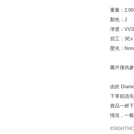
重量：2.00ct 
顏色：J

淨度：VVS1
切工：3Ex 完美
螢光：None
圖片僅供參
由於 Dia
下單前請先
貨品一經下
情況，一般
SIGHTH