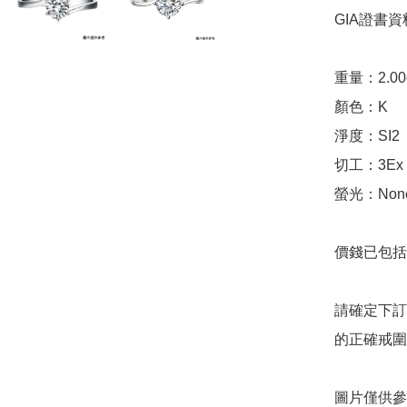
GIA證書資料
重量：2.00ct 
顏色：K

淨度：SI2

切工：3Ex 完美
螢光：None
價錢已包括 
請確定下訂
的正確戒圍
圖片僅供參