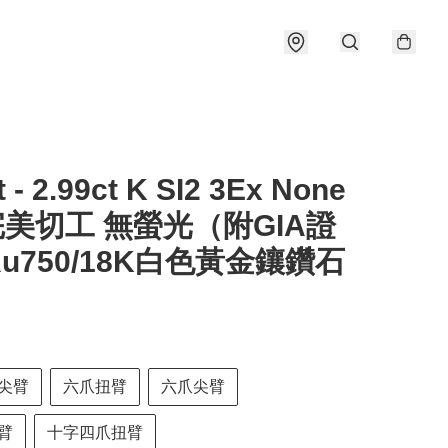
t - 2.99ct K SI2 3Ex None
完美切工 無螢光（附GIA證
u750/18K白色黃金鑲鑽石
尖臂
六爪扭臂
六爪尖臂
臂
十字四爪扭臂