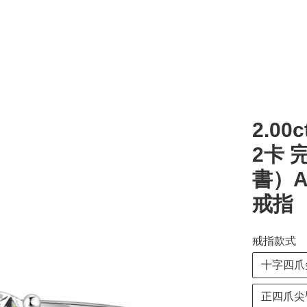
2.00c
2卡 
書）A
戒指
戒指款式
十字四爪
正四爪尖